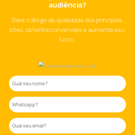
audiência?
Gere tráfego de qualidade dos principais
sites, obtenha conversões e aumente seu
lucro.
Nome
*
Whatsapp
*
E-
mail