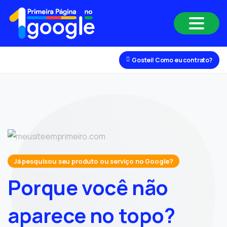
Gostei! Como eu contrato?
Já pesquisou seu produto ou serviço no Google?
Porque
você
não
aparece
no
topo?